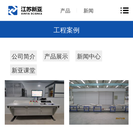
产品
新闻
工程案例
公司简介
产品展示
新闻中心
新亚课堂