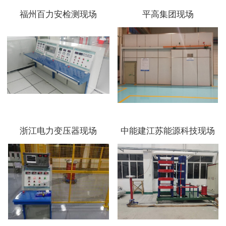
福州百力安检测现场
平高集团现场
浙江电力变压器现场
中能建江苏能源科技现场