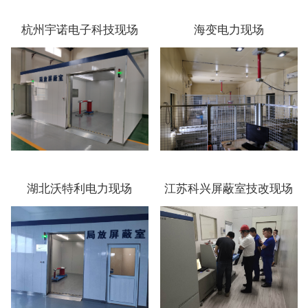
杭州宇诺电子科技现场
海变电力现场
湖北沃特利电力现场
江苏科兴屏蔽室技改现场