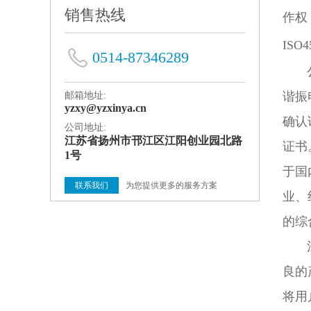
销售热线
作权，
IS
0514-87346289
公司
谐振
邮箱地址:
yzxy@yzxinya.cn
确认
公司地址:
江苏省扬州市邗江区江阳创业园北路
证书
1号
于国
联系我们
为您提供更多的服务方案
业、
的综
江苏
良的
将用