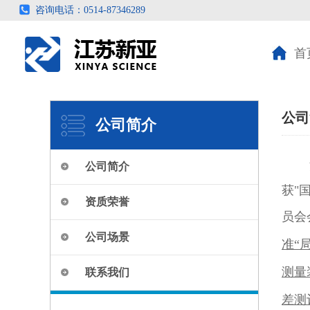
咨询电话：0514-87346289
首
公司
公司简介
江苏
公司简介
获"
资质荣誉
员会
公司场景
准“局
测量
联系我们
差测