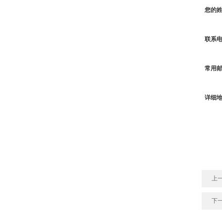
您的
联系
常用
详细
上
下